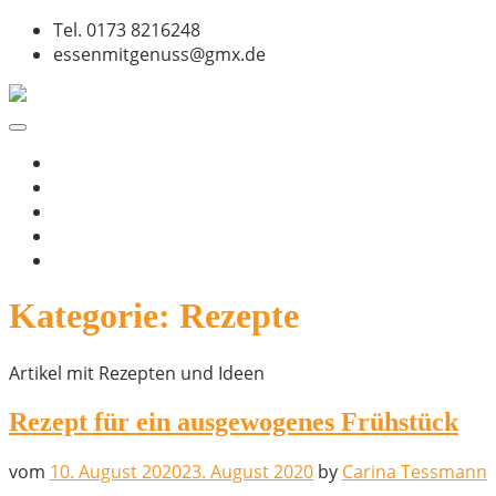
Skip
Tel. 0173 8216248
to
essenmitgenuss@gmx.de
content
Ernährungsberatung und Ernährungstherapie Carina Te
Essen mit Genuss
Beratung
Therapie
Workshops
Tipps
Über mich
Kategorie:
Rezepte
Artikel mit Rezepten und Ideen
Rezept für ein ausgewogenes Frühstück
vom
10. August 2020
23. August 2020
by
Carina Tessmann