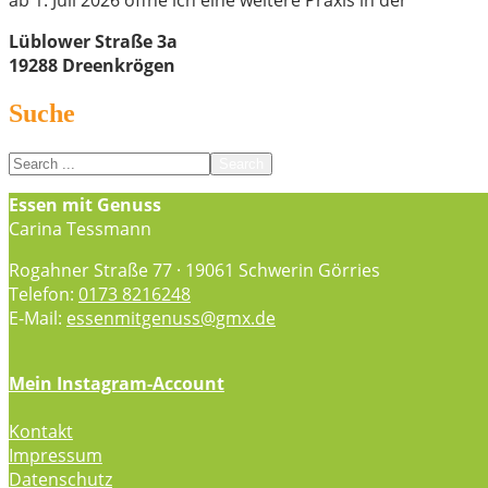
ab 1. Juli 2026 offne ich eine weitere Praxis in der
Lüblower Straße 3a
19288 Dreenkrögen
Suche
Search
for:
Essen mit Genuss
Essen mit Genuss
Carina Tessmann
Rogahner Straße 77 · 19061 Schwerin Görries
Telefon:
0173 8216248
E-Mail:
essenmitgenuss@gmx.de
Mein Instagram-Account
Kontakt
Impressum
Datenschutz