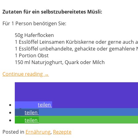
Zutaten für ein selbstzubereitetes Müsli:
Für 1 Person benötigen Sie:
50g Haferflocken
1 Esslöffel Leinsamen Kürbiskerne oder gerne auch 
1 Esslöffel unbehandelte, gehackte oder gemahlene
1 Portion Obst
150 ml Naturjoghurt, Quark oder Milch
„Rezept
Continue reading
→
für
ein
ausgewogenes
Frühstück“
teilen
teilen
teilen
Posted in
Ernährung
,
Rezepte