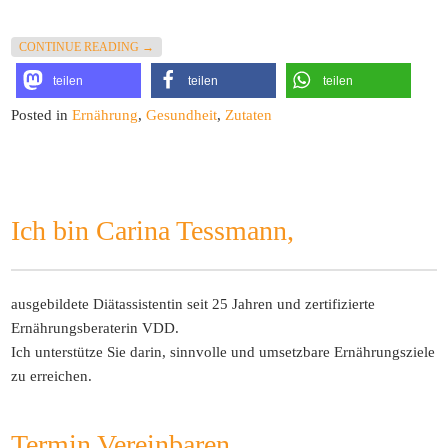
„MEIN LIEBLINGSLEBENSMITTEL: „DIE HAFERFLOCKE
CONTINUE READING
→
teilen
teilen
teilen
Posted in
Ernährung
,
Gesundheit
,
Zutaten
Ich bin Carina Tessmann,
ausgebildete Diätassistentin seit 25 Jahren und zertifizierte
Ernährungsberaterin VDD.
Ich unterstütze Sie darin, sinnvolle und umsetzbare Ernährungsziele
zu erreichen.
Termin Vereinbaren